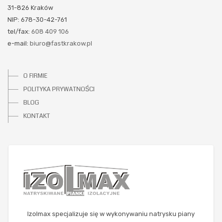
31-826 Kraków
NIP: 678-30-42-761
tel/fax:
608 409 106
e-mail:
biuro@fastkrakow.pl
O FIRMIE
POLITYKA PRYWATNOŚCI
BLOG
KONTAKT
Izolmax specjalizuje się w wykonywaniu natrysku piany