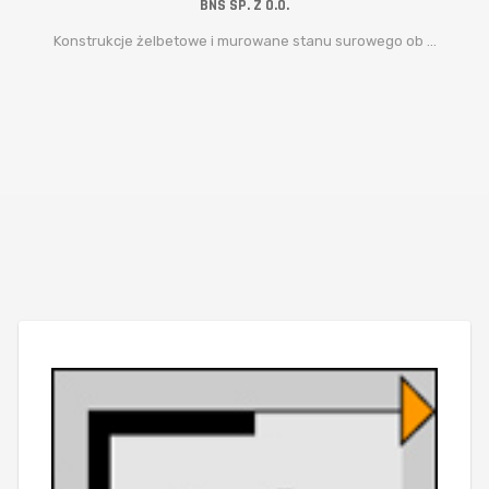
BNS SP. Z O.O.
Konstrukcje żelbetowe i murowane stanu surowego ob ...