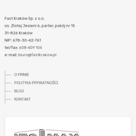
Fast Kraków Sp. z o.o.
os. Złotej Jesieni 6, parter, pokój nr 15
31-826 Kraków
NIP: 678-30-42-761
tel/fax:
608 409 106
e-mail:
biuro@fastkrakow.pl
O FIRMIE
POLITYKA PRYWATNOŚCI
BLOG
KONTAKT