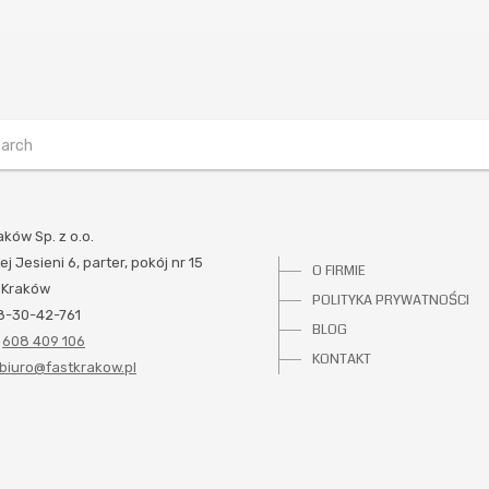
aków Sp. z o.o.
ej Jesieni 6, parter, pokój nr 15
O FIRMIE
 Kraków
POLITYKA PRYWATNOŚCI
78-30-42-761
BLOG
:
608 409 106
KONTAKT
biuro@fastkrakow.pl