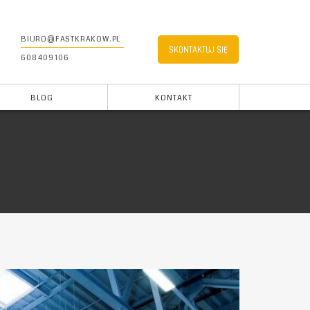
BIURO@FASTKRAKOW.PL
SKONTAKTUJ SIĘ
608 409 106
BLOG
KONTAKT