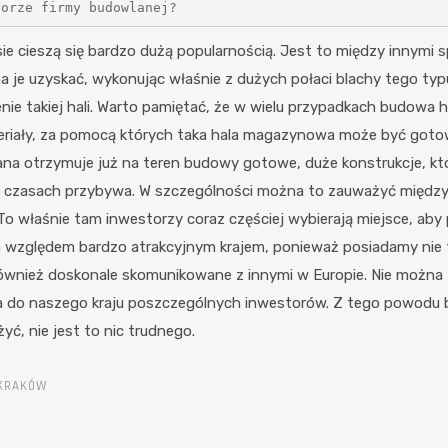
borze firmy budowlanej?
e cieszą się bardzo dużą popularnością. Jest to między inny
e uzyskać, wykonując właśnie z dużych połaci blachy tego typu h
zenie takiej hali. Warto pamiętać, że w wielu przypadkach budowa
riały, za pomocą których taka hala magazynowa może być gotowa
ana otrzymuje już na teren budowy gotowe, duże konstrukcje, któ
czasach przybywa. W szczególności można to zauważyć między 
To właśnie tam inwestorzy coraz częściej wybierają miejsce, aby
względem bardzo atrakcyjnym krajem, ponieważ posiadamy nie ty
k również doskonale skomunikowane z innymi w Europie. Nie możn
ąga do naszego kraju poszczególnych inwestorów. Z tego powodu
ć, nie jest to nic trudnego.
 KRAKÓW