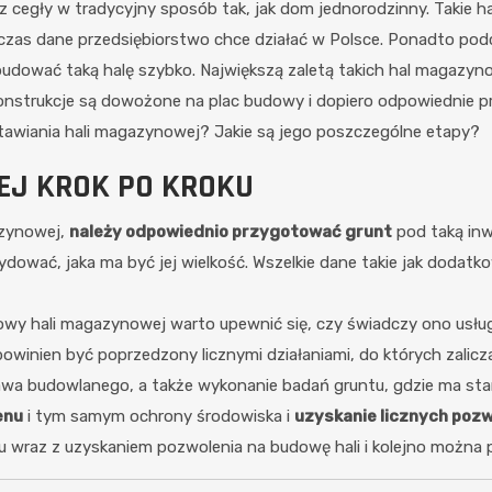
z cegły w tradycyjny sposób tak, jak dom jednorodzinny. Takie ha
aki czas dane przedsiębiorstwo chce działać w Polsce. Ponadto po
udować taką halę szybko. Największą zaletą takich hal magazyno
konstrukcje są dowożone na plac budowy i dopiero odpowiednie pr
stawiania hali magazynowej? Jakie są jego poszczególne etapy?
J KROK PO KROKU
azynowej,
należy odpowiednio przygotować grunt
pod taką inw
ecydować, jaka ma być jej wielkość. Wszelkie dane takie jak dodatk
wy hali magazynowej warto upewnić się, czy świadczy ono usługi
nien być poprzedzony licznymi działaniami, do których zalicz
rawa budowlanego, a także wykonanie badań gruntu, gdzie ma sta
enu
i tym samym ochrony środowiska i
uzyskanie licznych poz
raz z uzyskaniem pozwolenia na budowę hali i kolejno można przy