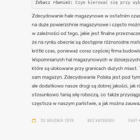
Zobacz również: 
Czym kierować się przy wy
Zdecydowanie hale magazynowe w ostatnim czasi
na duże powierzchnie magazynowe i często można j
w zależności od tego, jakie jest finalne przeznac
że na rynku obecnie są dostępne różnorodne mate
krótki czas, ponieważ coraz częściej firma budowl
Wspomnianych hal magazynowych w dzisiejszych 
które są ulokowane przy granicach dużych miast. 
sam magazyn. Zdecydowanie Polska jest pod tym 
ale dodatkowo nasze drogi są dobrej jakości, ja
stosunkowo tanią siłę roboczą, co także przyci
częstsza w naszym państwie, a jak można zauważy
20 GRUDNIA 2019
BEZ KATEGORII
FAST