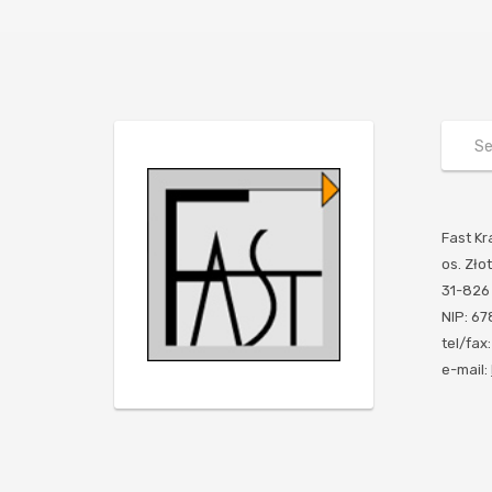
Fast Kr
os. Złot
31-826
NIP: 6
tel/fax
e-mail: